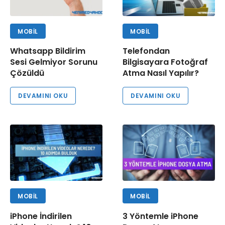
MOBIL
MOBIL
Whatsapp Bildirim
Telefondan
Sesi Gelmiyor Sorunu
Bilgisayara Fotoğraf
Çözüldü
Atma Nasıl Yapılır?
DEVAMINI OKU
DEVAMINI OKU
MOBIL
MOBIL
iPhone İndirilen
3 Yöntemle iPhone